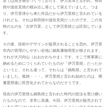
里では焼き物をつくっておらず、伊万里津と言われ、有田
焼や波佐見焼の積み出し港として栄えていました。つま
り、伊万里津から来た作品だから伊万里焼と言われている
けれども、それは有田焼や波佐見焼だったのです。この当
時のものを「古伊万里」として伊万里焼とは区別していま
す。
その後、技術やデザインが盗用されることを恐れ、伊万里
市内の管理のしやすい谷地に鍋島藩御用窯が移されます。
それが大川内山（おおかわちやま）です。そこで将軍家に
納めるためにつくられていたものが「伊万里焼」だったか
というと、それも違って、それらは「鍋島焼」と言われて
いました。複雑・・・。伊万里焼と言われ始めたのは、廃
藩置県後に民営化されてからなのだそうです。
現在の伊万里焼も鍋島焼と言われた時代の技法を受け継い
だものなので、非常に高価。今回、伊万里焼が販売されて
いるお店にはいかなかったのでいくらぐらいのものかわか