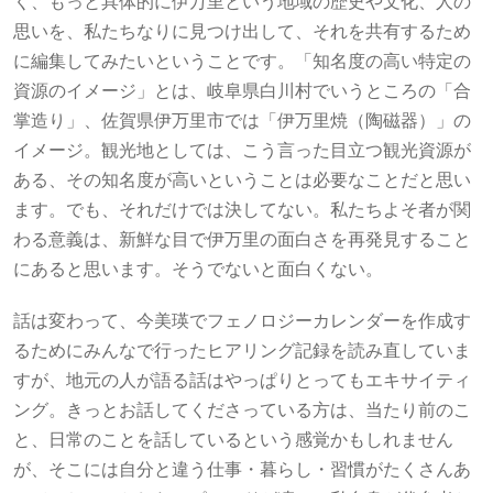
く、もっと具体的に伊万里という地域の歴史や文化、人の
思いを、私たちなりに見つけ出して、それを共有するため
に編集してみたいということです。「知名度の高い特定の
資源のイメージ」とは、岐阜県白川村でいうところの「合
掌造り」、佐賀県伊万里市では「伊万里焼（陶磁器）」の
イメージ。観光地としては、こう言った目立つ観光資源が
ある、その知名度が高いということは必要なことだと思い
ます。でも、それだけでは決してない。私たちよそ者が関
わる意義は、新鮮な目で伊万里の面白さを再発見すること
にあると思います。そうでないと面白くない。
話は変わって、今美瑛でフェノロジーカレンダーを作成す
るためにみんなで行ったヒアリング記録を読み直していま
すが、地元の人が語る話はやっぱりとってもエキサイティ
ング。きっとお話してくださっている方は、当たり前のこ
と、日常のことを話しているという感覚かもしれません
が、そこには自分と違う仕事・暮らし・習慣がたくさんあ