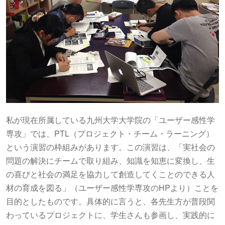
私が現在所属している九州大学大学院の「ユーザー感性学
専攻」では、PTL（プロジェクト・チーム・ラーニング）
という演習の枠組みがあります。この演習は、「実社会の
問題の解決にチームで取り組み、知識を知恵に変換し、生
の喜びと社会の満足を協力して創造してくことのできる人
材の育成を図る」（ユーザー感性学専攻のHPより）ことを
目的としたものです。具体的に言うと、各先生方が普段関
わっているプロジェクトに、学生さんも参画し、実践的に